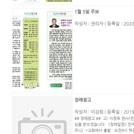
1월 5일 주보
작성자 :
관리자
| 등록일 : 2020
장례광고
작성자 :
이강희
| 등록일 : 2019
## 장례광고 ## 고) 이정옥 권사(
심을 받으셨습니다. <장례일정> 천국환
우니) *교회에서 출발 : 오전9시 하관