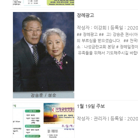
장례광고
작성자 :
이강희
| 등록일 : 2020
## 장례광고 ## 고) 강승준 권사(아
의 부르심을 받으셨습니다. ## 천국환
소 : 나성금란교회 본당 # 장례일
유족들을 위해서 기도해주시길 바
1월 19일 주보
작성자 :
관리자
| 등록일 : 2020