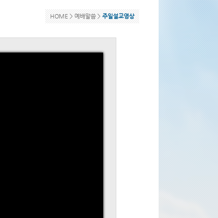
HOME >
예배말씀
>
주일설교영상