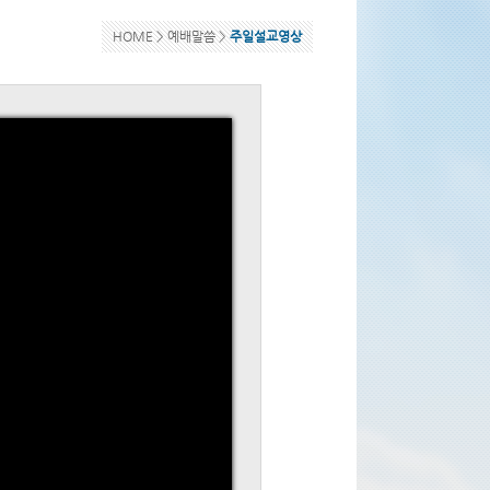
HOME >
예배말씀
>
주일설교영상