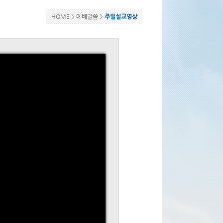
HOME >
예배말씀
>
주일설교영상