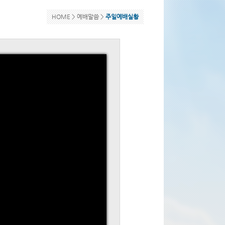
HOME >
예배말씀
>
주일예배실황