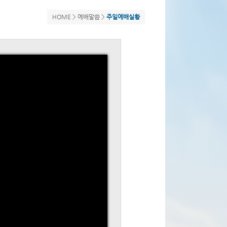
HOME >
예배말씀
>
주일예배실황