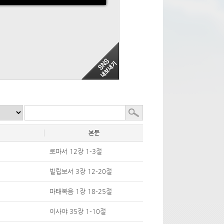
본문
로마서 12장 1-3절
빌립보서 3장 12-20절
마태복음 1장 18-25절
이사야 35장 1-10절