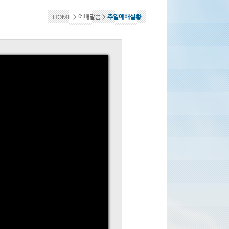
HOME >
예배말씀
>
주일예배실황