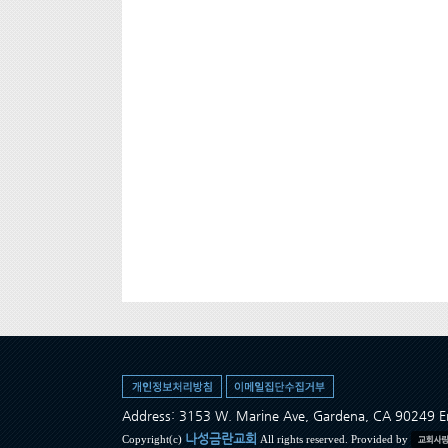
Address: 3153 W. Marine Ave, Gardena, CA 90249
나성금란교회
Copyright(c)
All rights reserved. Provided by