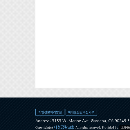
Address: 3153 W. Marine Ave, Gardena, CA 90249
나성금란교회
Copyright(c)
All rights reserved. Provided by