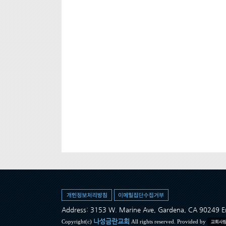
Address: 3153 W. Marine Ave, Gardena, CA 90249
나성금란교회
Copyright(c)
All rights reserved. Provided by